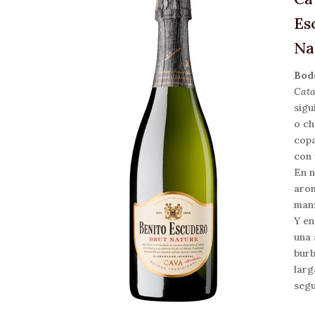
Es
Na
Bod
Cat
sigu
o ch
copa
con 
En n
arom
manz
Y en
una 
burb
larg
segu