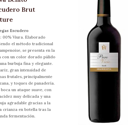
cudero Brut
ture
egas Escudero
a:
00% Viura. Elaborado
iendo el método tradicional
ampenoise, se presenta en la
 con un color dorado pálido
una burbuja fina y elegante.
ariz, gran intensidad de
as frutales, principalmente
ana, y toques de panadería.
 boca un ataque suave, con
acidez muy delicada y una
uja agradable gracias a la
a crianza en botella tras la
nda fermentación.