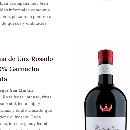
bién acompaña muy bien
das informales como una
acoa, pizza o un picoteo a
 de quesos y embutidos.
ma de Unx Rosado
0% Garnacha
nta
egas San Martín
a
: Rosa fresa, intenso, vivaz.
a frutal, fruta roja y
sinas, y fondo anisado que
iene el frescor. Boca
osa, intensa y muy frutal,