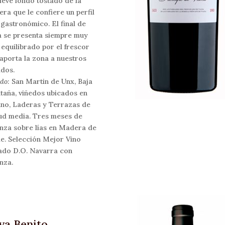
leve fondo tostado de la
ra que le confiere un perfil
gastronómico. El final de
 se presenta siempre muy
 equilibrado por el frescor
aporta la zona a nuestros
dos.
do:
San Martin de Unx, Baja
aña, viñedos ubicados en
no, Laderas y Terrazas de
tud media. Tres meses de
nza sobre lías en Madera de
e. Selección Mejor Vino
ado D.O. Navarra con
nza.
va Benito