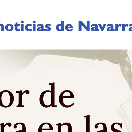
or de
ra en las