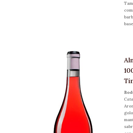
Tam
comi
barb
base
Al
10
Ti
Bod
Cat
Arom
golo
mant
sabr