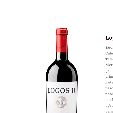
Lo
Bod
Cata
Temp
Merl
gran
prim
frut
paso
nobl
es e
agra
pers