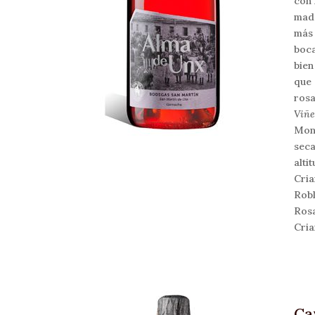
con 
made
más 
boca
bien
que 
rosa
Viñe
Mont
seca
alti
Cria
Robl
Ros
Cria
Ca