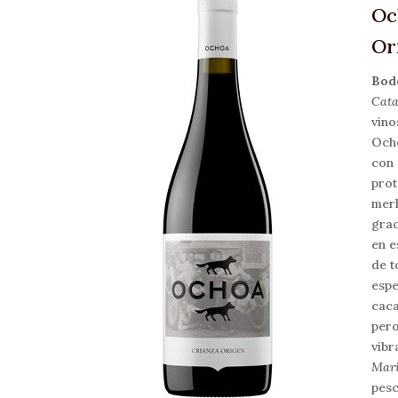
Oc
Or
Bod
Cat
vino
Ocho
con 
prot
merl
grac
en e
de t
espe
caca
pero
vibr
Mari
pesc