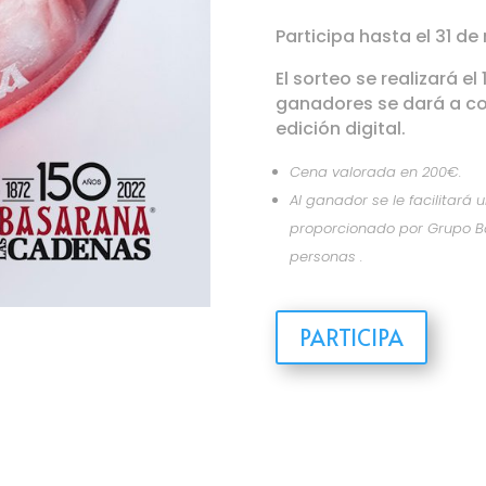
Participa hasta el 31 d
El sorteo se realizará el
ganadores se dará a co
edición digital.
Cena valorada en 200€.
Al ganador se le facilitará 
proporcionado por Grupo Ba
personas .
PARTICIPA