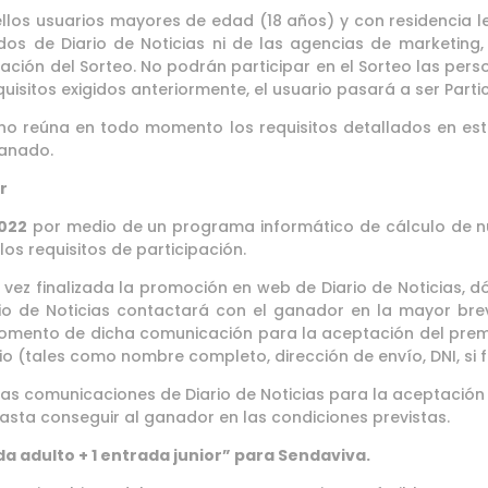
llos usuarios mayores de edad (18 años) y con residencia l
os de Diario de Noticias ni de las agencias de marketing,
zación del Sorteo. No podrán participar en el Sorteo las p
quisitos exigidos anteriormente, el usuario pasará a ser Parti
o reúna en todo momento los requisitos detallados en esta
ganado.
r
2022
por medio de un programa informático de cálculo de nú
os requisitos de participación.
ez finalizada la promoción en web de Diario de Noticias, d
o de Noticias contactará con el ganador en la mayor breve
mento de dicha comunicación para la aceptación del premio 
io (tales como nombre completo, dirección de envío, DNI, si 
as comunicaciones de Diario de Noticias para la aceptación d
asta conseguir al ganador en las condiciones previstas.
da adulto + 1 entrada junior” para Sendaviva.