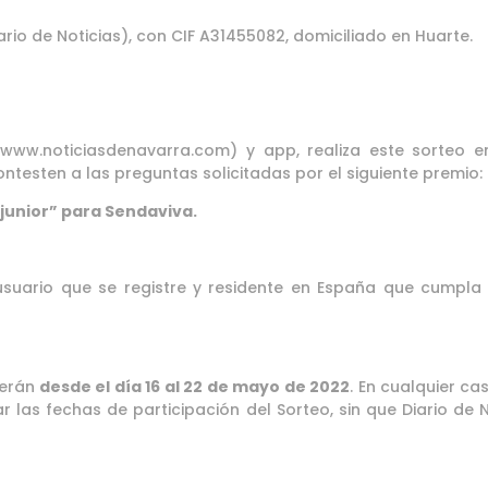
ario de Noticias), con CIF A31455082, domiciliado en Huarte.
(www.noticiasdenavarra.com) y app, realiza este sorteo en
testen a las preguntas solicitadas por el siguiente premio:
 junior” para Sendaviva.
 usuario que se registre y residente en España que cumpla
serán
desde el día 16 al 22 de mayo de 2022
. En cualquier ca
r las fechas de participación del Sorteo, sin que Diario de 