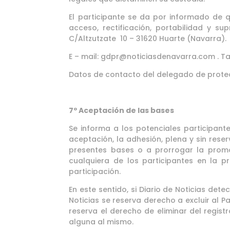
El participante se da por informado de 
acceso, rectificación, portabilidad y su
C/Altzutzate 10 – 31620 Huarte (Navarra).
E – mail: gdpr@noticiasdenavarra.com . T
Datos de contacto del delegado de prote
7º Aceptación de las bases
Se informa a los potenciales participante
aceptación, la adhesión, plena y sin rese
presentes bases o a prorrogar la promo
cualquiera de los participantes en la 
participación.
En este sentido, si Diario de Noticias det
Noticias se reserva derecho a excluir al P
reserva el derecho de eliminar del regist
alguna al mismo.