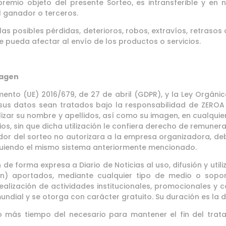
remio objeto del presente Sorteo, es intransferible y en
l ganador o terceros.
 las posibles pérdidas, deterioros, robos, extravíos, retrasos
 pueda afectar al envío de los productos o servicios.
magen
ento (UE) 2016/679, de 27 de abril (GDPR), y la Ley Orgánic
sus datos sean tratados bajo la responsabilidad de ZEROA M
tilizar su nombre y apellidos, así como su imagen, en cualqu
os, sin que dicha utilización le confiera derecho de remunera
dor del sorteo no autorizara a la empresa organizadora, deb
guiendo el mismo sistema anteriormente mencionado.
n de forma expresa a Diario de Noticias al uso, difusión y util
) aportados, mediante cualquier tipo de medio o soporte,
ealización de actividades institucionales, promocionales y c
undial y se otorga con carácter gratuito. Su duración es la 
más tiempo del necesario para mantener el fin del trata