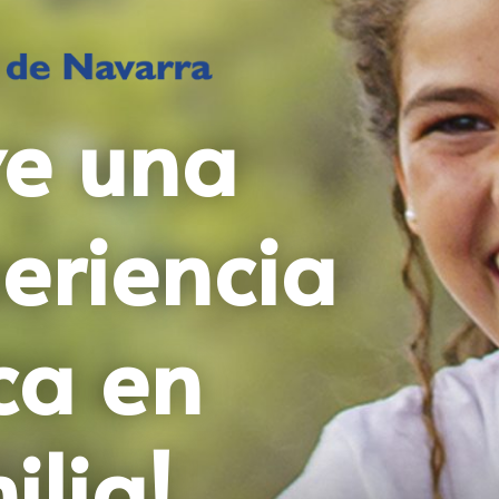
ve una
eriencia
ca en
ilia!