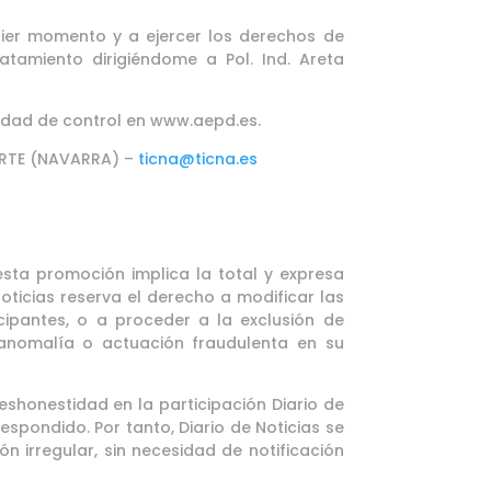
uier momento y a ejercer los derechos de
ratamiento dirigiéndome a Pol. Ind. Areta
idad de control en www.aepd.es.
UARTE (NAVARRA) –
ticna@ticna.es
 esta promoción implica la total y expresa
oticias reserva el derecho a modificar las
ipantes, o a proceder a la exclusión de
 anomalía o actuación fraudulenta en su
deshonestidad en la participación Diario de
espondido. Por tanto, Diario de Noticias se
n irregular, sin necesidad de notificación