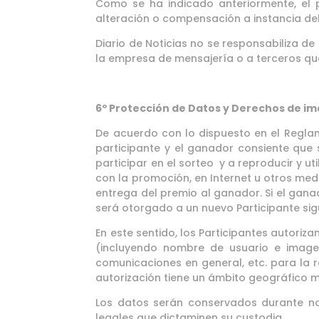
Como se ha indicado anteriormente, el p
alteración o compensación a instancia de
Diario de Noticias no se responsabiliza de
la empresa de mensajería o a terceros que
6º Protección de Datos y Derechos de i
De acuerdo con lo dispuesto en el Reglam
participante y el ganador consiente que 
participar en el sorteo y a reproducir y u
con la promoción, en Internet u otros medi
entrega del premio al ganador. Si el gana
será otorgado a un nuevo Participante si
En este sentido, los Participantes autoriza
(incluyendo nombre de usuario e imagen
comunicaciones en general, etc. para la r
autorización tiene un ámbito geográfico m
Los datos serán conservados durante no 
legales que dictaminen su custodia.