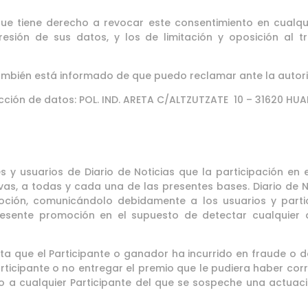
que tiene derecho a revocar este consentimiento en cualq
presión de sus datos, y los de limitación y oposición al t
ambién está informado de que puedo reclamar ante la autor
cción de datos: POL. IND. ARETA C/ALTZUTZATE 10 – 31620 H
s y usuarios de Diario de Noticias que la participación en
rvas, a todas y cada una de las presentes bases. Diario de N
ción, comunicándolo debidamente a los usuarios y partic
presente promoción en el supuesto de detectar cualquier
ecta que el Participante o ganador ha incurrido en fraude o 
articipante o no entregar el premio que le pudiera haber corr
ro a cualquier Participante del que se sospeche una actuació