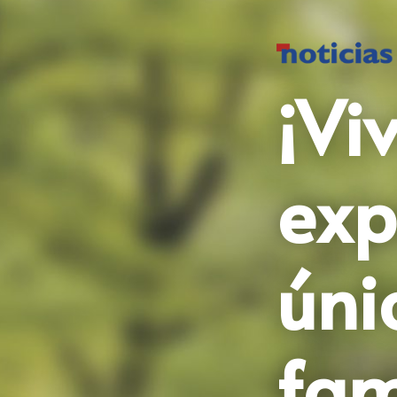
¡Vi
exp
úni
fam