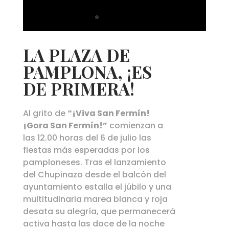
LA PLAZA DE
PAMPLONA, ¡ES
DE PRIMERA!
Al grito de
“¡Viva San Fermín!
¡Gora San Fermín!”
comienzan a
las 12.00 horas del 6 de julio las
fiestas más esperadas por los
pamploneses. Tras el lanzamiento
del Chupinazo desde el balcón del
ayuntamiento estalla el júbilo y una
multitudinaria marea blanca y roja
desata su alegría, que permanecerá