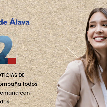
OTICIAS DE
compaña todos
e semana con
idos