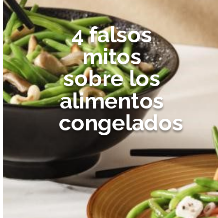
4 falsos
mitos
sobre los
alimentos
congelados