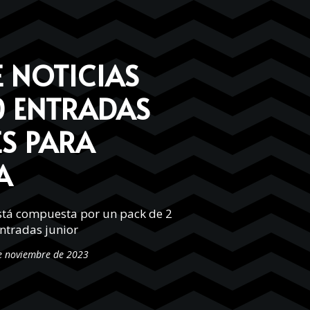
E NOTICIAS
0 ENTRADAS
ES PARA
A
está compuesta por un pack de
2
ntradas junior
de noviembre de 2023