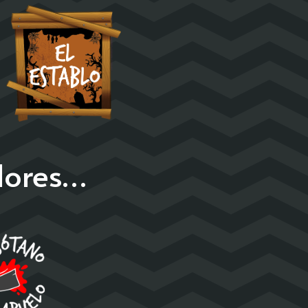
dores…