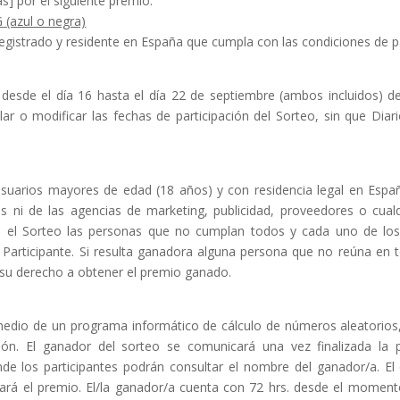
as
]
por el siguiente premio:
G
(azul o negra)
registrado
y residente en España que
cumpla con las condiciones de par
 desde el
día
1
6
hasta e
l día 2
2
de
septiembre
(ambos incluidos) d
lar o modificar las fechas de participación del
Sorteo, sin que
Diar
 usuarios mayores de edad (18 años) y con
residencia legal en Espa
as
ni
de
las
agencias
de
marketing,
publicidad,
proveedores o cualq
en el Sorteo las personas que no cumplan todos y cada uno
de los
 Participante.
Si resulta ganadora alguna persona que no reúna en
á su derecho a obtener
el premio
ganado.
medio de un programa informático de
cálculo de números aleatorios
ción.
El ganador
del s
orteo se comunicará una vez finalizada la
de los participantes
podrán consultar el nombre del ganador/a. El
ará el premio. El/la ganador/a
cuenta con 72 hrs. desde el momento