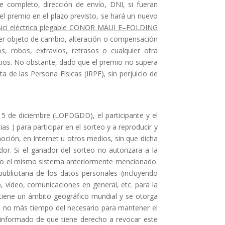
 completo, dirección de envío, DNI, si fueran
el premio en el plazo previsto, se hará un nuevo
ici eléctrica
plegable
CONOR MAUI E
–
FOLDIN
G
ser objeto de cam
bio, alteración o compensación
ros, robos,
extravíos, retrasos o cualquier otra
icios. No obstante, dado
que el premio no supera
a de las Persona Físicas (IRPF), sin
perjui
cio de
 5 de diciembre (LOPDGDD), el participante y el
cias
) para participar en el sorteo y
a reproducir y
oción, en Internet u otros medios, sin que dicha
or. Si el ganador del sorteo no autorizara a la
do el
mismo sistema anteriormente mencionado.
 publicitaria de los datos personales (incluyendo
b, vídeo, comunicaciones en general, etc. para la
tiene un ámbito geográfico mu
ndial y se otorga
e no más tiempo del necesario para mantener el
informado de que t
iene
derecho a revocar este