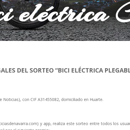
ci eléctrica 
GALES
DEL SORTEO
“
BICI ELÉCTRICA
PLEGAB
e Noticias
)
, con CIF
A
31455082
,
domiciliado en
Huarte.
ticiasdenavarra.com
) y app, realiza este
sorteo entre todos los usuar