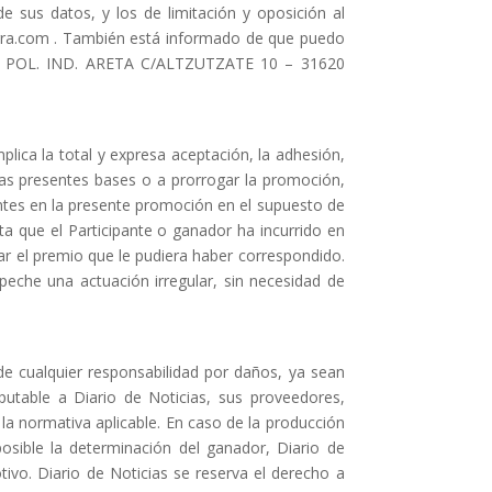
de
sus
datos, y los de limitación y oposición al
ra.com .
También est
á
informado de que puedo
POL. IND. ARETA C/ALTZUTZATE
10
–
31620
plica la total y expresa aceptación, la adhesión,
las presentes bases o a prorrog
ar la promoción,
antes en la presente promoción en el supuesto de
ta que el Participante o ganador ha incurrido
en
gar el premio que le pudiera haber correspondido
.
peche una actuación irregular, sin necesidad de
e cualquier responsabilidad por daños, ya sean
put
able a
Diario de Noticias
, sus proveedores,
 la normativa aplicable. En caso de la producción
osible la determinación del ganador,
Diario de
otivo.
Diario de Noticia
s
se reserva el derecho a