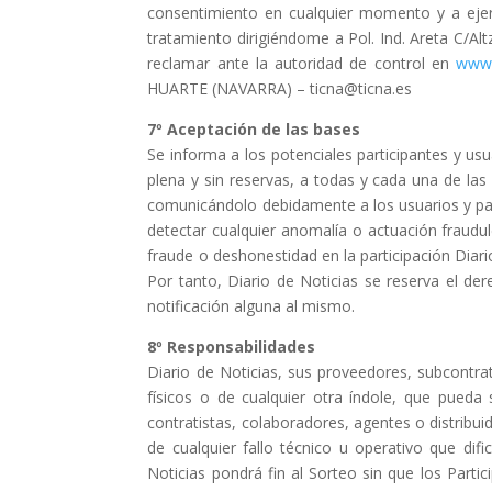
consentimiento
en cualquier momento y a ejerc
tratamien
to dirigiéndome a
Pol.
Ind. Areta
C/
Alt
reclamar
ante la autoridad de control en
www.
HUARTE (NAVARRA)
–
ticna@ticna.es
7º
Aceptación
de
las
bases
Se informa a los
potenciales participantes y usu
plena
y sin reservas, a todas y cada una de las
comunicándolo
debidamente a los usuarios y par
detectar cualquier
anomalía o actuación fraudul
fraude o deshonestidad en la participación
Diari
Por
tanto,
Diario de Noticias
se reserva el der
notificación
alguna al mismo.
8º
Responsabilidades
Diario
de
Noticias
,
sus
proveedores,
subcontrat
físicos o de cualquier otra índole, que pueda 
contratistas,
colaboradores, agentes o distribuid
de cualquier fallo
técnico u operativo que
dif
Noticias
pondrá fin al Sorteo sin
que los Parti