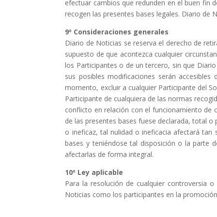
efectuar cambios que redunden en el buen fin
d
recogen las presentes bases legales.
Diario de N
9º
Consideraciones
generales
Diario de Noticias
se reserva el derecho de reti
supuesto
de que acontezca cualquier circunstan
los
Participantes o de un tercero, sin que
Diario
sus posibles
modificaciones serán accesibles 
momento, exc
luir a
cualquier Participante del 
Participante de cualquiera
de las normas recogid
conflicto en relación con el funcionamiento de c
de las presentes bases fuese declarada, total o 
o ineficaz, tal
nulidad o ineficacia afectará tan
bases y
teniéndose tal disposición o la parte
afectarlas de forma
integral.
10º
Ley
aplicable
Para la resolución de cualquier controversia o
Noticias
como los
participantes en la promoció