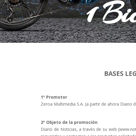
1 Bi
BASES LE
1º
Promotor
Zeroa Multimedia S.A.
(a partir de ahora
Diario d
2º
Objeto
de
la
promoción
Diario de Noticias
, a través de su web (www.
no