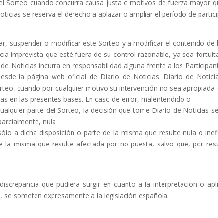
el Sorteo cuando concurra causa justa o motivos de fuerza mayor qu
oticias
se
reserva el
derecho a aplazar o ampliar el período de partici
rar, suspender o modificar este Sorteo y
a modificar el contenido de
cia imprevista que esté fuera de su control
razonable, ya sea fortuit
 de Noticias
incurra en responsabil
idad
alguna frente a los Participa
desde la página web oficial de
Diario de Noticias.
Diario de Notici
Sorteo, cuando por cualquier motivo su intervención no sea
apropiada 
as en las presentes bases. En caso de error, malentendi
do o
ualquier parte del Sorteo, la decisión
que tome
Diario de Noticias
se
parcialmente, nula
 sólo a dicha disposición o parte de la
misma que resulte nula o inef
 de la misma que resulte afectada por no puesta,
salvo que,
por res
 discrepancia que pudiera surgir en cuanto
a la interpretación o ap
n, se someten expresamente a la legislación espa
ñola
.