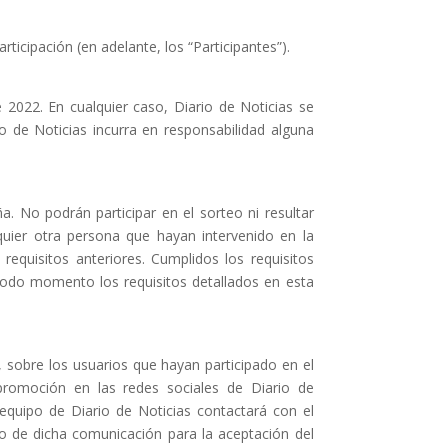
ticipación (en adelante, los “Participantes”).
e 2022
. En cualquier caso,
Diario de Noticias
se
io de Noticias
incurra en responsabilidad alguna
ña. No podrán participar en el sorteo ni resultar
uier otra persona que hayan intervenido en la
 requisitos anteriores. Cumplido
s los requisitos
 todo momento los requisitos
detallados en esta
, sobre los usuarios que hayan participado en el
 promoción en las redes
sociales de
Diario de
 equipo de
Diario de Notici
as
contactará
con el
 de dicha comunicación para la aceptación del