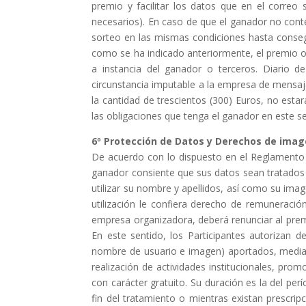
premio y facilitar los datos que en el correo s
necesarios).
En caso de que el ganador no cont
sorteo en
las mismas
condiciones hasta conseg
c
omo se ha indicado anteriormente, el premio o
a instancia del ganador o terceros.
D
iario d
circunstancia imputable a la empresa de mensaj
la cantidad de trescientos (300) Euros, no esta
las obligaciones que tenga el ganador en este se
6º
Protección
de
Datos
y
Derechos
de
imag
De acuerdo con lo dispuesto en el Reglamento 
ganador
consiente que sus datos sean tratados 
utilizar su nombre
y apellidos, así como su image
utilización le confiera
derecho de remuneración 
empresa organizadora, deberá
renunciar al pre
En este sentido, los Participantes autorizan 
nombre de usuario
e imagen) aportados, media
realización de actividades
institucionales, prom
con carácter gratuito. Su duración es la
del per
fin
del tratamiento o mientras existan prescrip