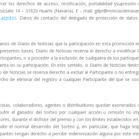
er los derechos de acceso, rectificación, portabilidad y
supresión 
zutzate 10
–
31620 Huarte (Navarra
).
E
–
ma
i
l: gdpr@noticiasdenavar
aepd.es
.
Datos de contacto del delegado de protección de datos:
arios
de
Diario de Noticias
que la
participación en esta promoción im
 presentes bases.
Diario de Noticias
reserva el
derecho a modificar 
ticipantes, o a proceder a la exclusión de cualquiera de
los particip
enta en su participación.
En
este sentido, si
Diario de Noticias
detec
o de Noticias
se reserva derecho a
excluir al Participante o no entre
echo de eliminar del registro a cualquier
Participante del que se sos
istas,
colaboradores,
agentes
o
distribuidores quedan exonerados d
sufrir el ganador del Sorteo por cualquier
acción u omisión no im
ores, durante el disfrute del premio y con los límites
establecidos en
iculte el normal desarrollo del Sorteo y, en particular, que
haga imp
cipantes tengan derecho a percibir indemnización alguna por este m