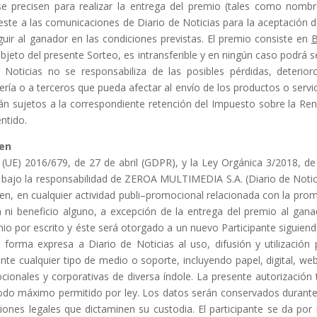
e precisen para realizar la en
trega del
premio (tales como nombre
este a las comunicaciones de
Diario de Noticias
para
la aceptación d
uir al ganador en las condiciones previstas.
El premio consiste en
B
bjeto del presente Sorteo, es
intransferible y en ningún caso podrá 
e Noticias
no se responsabiliza de las posibles pérdidas, deterio
ería
o a terceros qu
e pueda afectar al envío de los productos o serv
rán sujetos a la
correspondiente retención del Impuesto sobre la Rent
ntido.
en
(UE) 2016/679, de 27 de abril (GDPR), y la
Ley Orgánica 3/2018, de
bajo la responsabilidad de
ZEROA MULTIMEDIA
S.A. (
D
iario de Noti
n, en cualquier actividad publi
–
promocional relacionada
con la prom
ni beneficio alguno, a excepción de la entrega del premio al
ganad
mio por escrito y éste será otorgado a un nuevo Participante siguien
de forma expresa a
Diario de Noticias
al uso,
difusión y utilización
nte cual
quier tipo de medio o soporte, incluyendo papel,
digital, we
ocionales y corporativas de diversa índole. La presente autorización
íodo máximo permitido por ley.
Los datos serán conservados
durant
ciones legales que dictaminen
su custodia.
El participante se da
por 