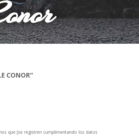
Conor
Foto: Freepik
LE
CONOR
”
ios que [
se registren cumplimentando los datos