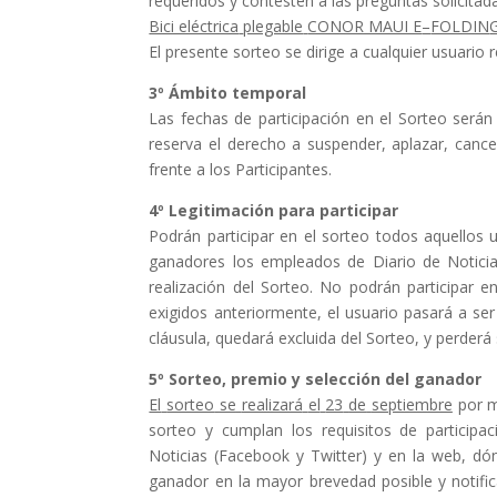
requeridos
y contesten a las preguntas solicitad
Bici eléctrica
plegable
CONOR MAUI E
–
FOLDIN
El presente sorteo se dirige a cualquier usuario
3º
Ámbito
temporal
Las fechas de participación en el Sorteo serán
reserva
el derecho a suspender, aplazar, cance
frente
a los
Participantes.
4º
Legitimación
para
participar
Podrán participar en el sorteo todos aquellos
ganadores los
empleados
de
Diario
de
Noti
ci
realización del
Sorteo. No podrán participar 
exigidos anteriormente, el usuario
pasará a ser
cláusula, quedará excluida del Sorteo, y perder
5º
Sorteo,
premio
y
selección
del
ganador
El
sorteo
se
realizará
el
23
de
septiembre
por 
sorteo y
cumplan los requisitos de
participa
Noticias
(Facebook y Twitter)
y
en la web
,
dón
ganador en la mayor brevedad posible y notific