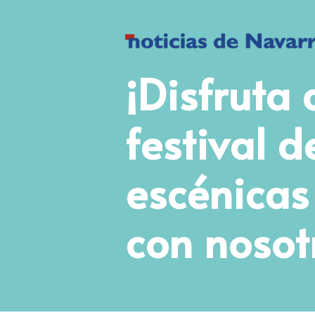
¡Disfruta 
festival d
escénica
con nosot