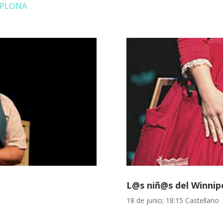
AMPLONA
L@s niñ@s del Winnip
18 de junio; 18:15 Castellano