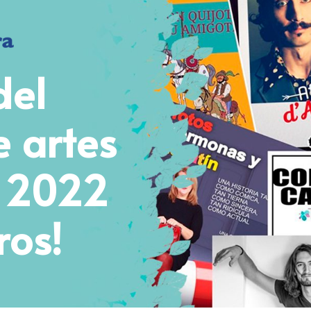
del
e artes
s 2022
ros!