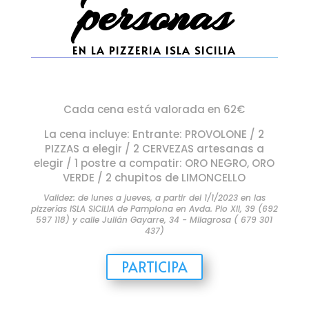
personas
EN LA PIZZERIA ISLA SICILIA
Cada cena está valorada en 62€
La cena incluye: Entrante: PROVOLONE / 2
PIZZAS a elegir / 2 CERVEZAS artesanas a
elegir / 1 postre a compatir: ORO NEGRO, ORO
VERDE / 2 chupitos de LIMONCELLO
Validez: de lunes a jueves, a partir del 1/1/2023 en las
pizzerías ISLA SICILIA de Pamplona en Avda. Pio XII, 39 (692
597 118) y calle Julián Gayarre, 34 - Milagrosa ( 679 301
437)
PARTICIPA