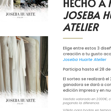
HECHO A 
JOSEBA H
ATELIER
Elige entre estos 3 diseñ
creación a tu gusto
aco
Joseba Huarte Atelier
Participa hasta el 28 de 
El sorteo se realizará el
ganadora se dará a cono
edición impresa y en nue
Vestido valorado en 2.000€, 
pagando la diferencia
.
Válido para bodas en tempo