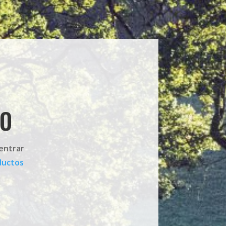
EO
 entrar
ductos