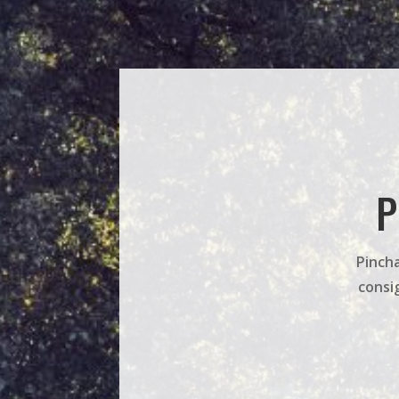
P
Pincha
consi